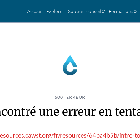
Accueil
Explorer
Soutien-conseil
Formations
500 ERREUR
contré une erreur en tentan
resources.cawst.org/fr/resources/64ba4b5b/intro-to