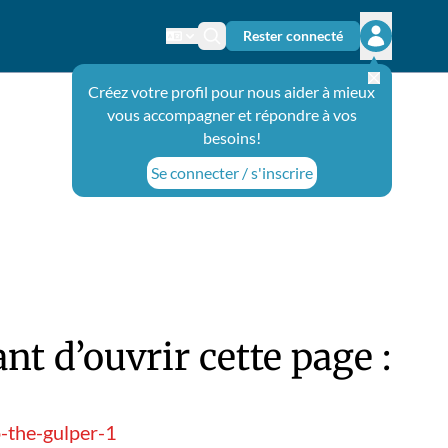
Rester connecté
Changer de langue
Icône de recherche
Ouvrir le 
Créez votre profil pour nous aider à mieux
vous accompagner et répondre à vos
besoins!
Se connecter / s'inscrire
t d’ouvrir cette page :
-the-gulper-1