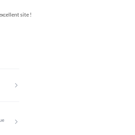
cellent site !
que