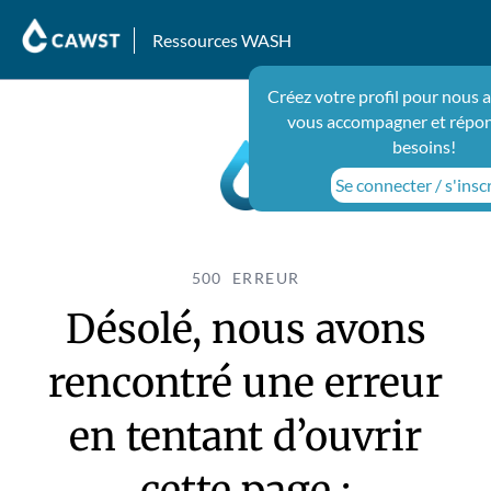
Ressources WASH
Créez votre profil pour nous 
vous accompagner et répon
besoins!
Se connecter / s'insc
500 ERREUR
Désolé, nous avons
rencontré une erreur
en tentant d’ouvrir
cette page :