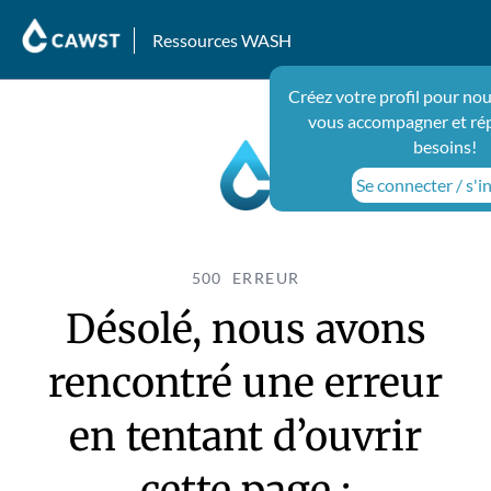
Ressources WASH
Créez votre profil pour nou
vous accompagner et ré
besoins!
Se connecter / s'i
500 ERREUR
Désolé, nous avons
rencontré une erreur
en tentant d’ouvrir
cette page :