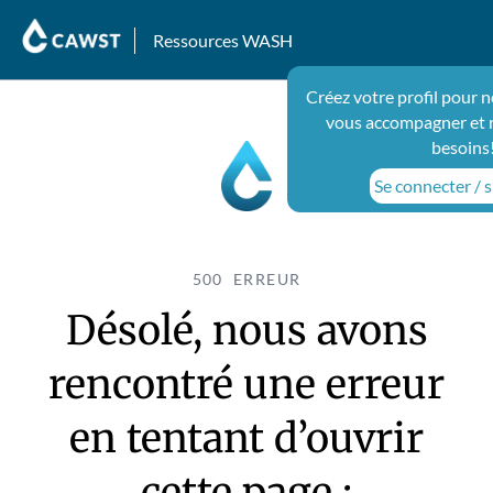
Ressources WASH
Créez votre profil pour 
vous accompagner et 
besoins
Se connecter / s
500 ERREUR
Désolé, nous avons
rencontré une erreur
en tentant d’ouvrir
cette page :