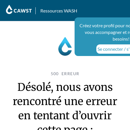
Ressources WASH
Créez votre profil pour n
vous accompagner et r
besoins!
Se connecter / s'
500 ERREUR
Désolé, nous avons
rencontré une erreur
en tentant d’ouvrir
cette page :