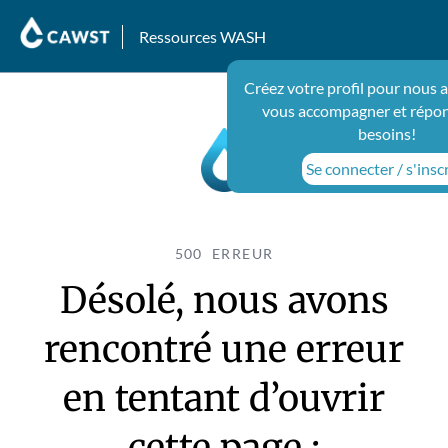
Ressources WASH
Créez votre profil pour nous 
vous accompagner et répon
besoins!
Se connecter / s'insc
500 ERREUR
Désolé, nous avons
rencontré une erreur
en tentant d’ouvrir
cette page :