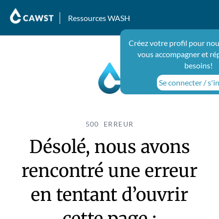
Ressources WASH
Créez votre profil pour nou
vous accompagner et ré
besoins!
Se connecter / s'i
500 ERREUR
Désolé, nous avons
rencontré une erreur
en tentant d’ouvrir
cette page :