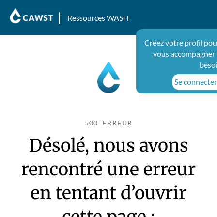
Ressources WASH
Créez votre profil pou
vous accompagner 
beso
Se connecter 
500 ERREUR
Désolé, nous avons
rencontré une erreur
en tentant d’ouvrir
cette page :