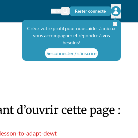
Rester connecté
Changer de langue
Icône de recherche
Ouvrir le 
Créez votre profil pour nous aider à mieux
vous accompagner et répondre à vos
besoins!
Se connecter / s'inscrire
t d’ouvrir cette page :
-lesson-to-adapt-dewt