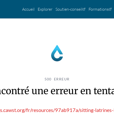
Accueil
Explorer
Soutien-conseil
Formations
500 ERREUR
contré une erreur en tentan
s.cawst.org/fr/resources/97ab917a/sitting-latrines