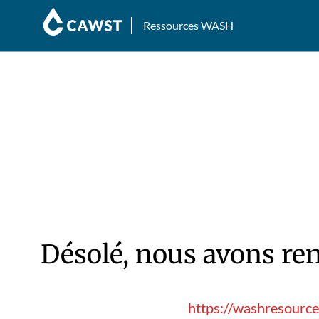
Ressources WASH
Désolé, nous avons ren
https://washresource