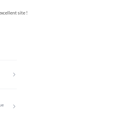
cellent site !
que