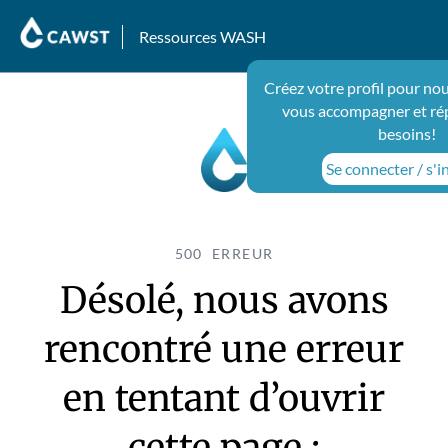
Ressources WASH
Créez votre profil pour nou
vous accompagner et ré
besoins!
Se connecter / s'i
500 ERREUR
Désolé, nous avons
rencontré une erreur
en tentant d’ouvrir
cette page :