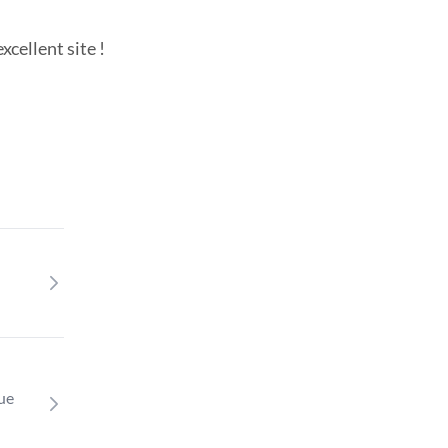
cellent site !
que