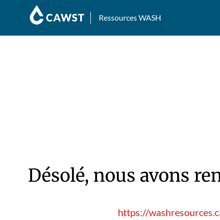
Ressources WASH
Désolé, nous avons ren
https://washresources.c