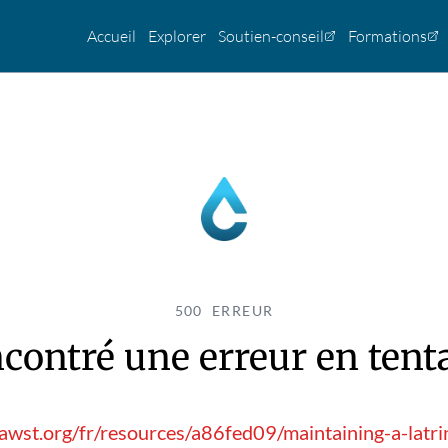
Accueil
Explorer
Soutien-conseil
Formations
500 ERREUR
contré une erreur en tentan
awst.org/fr/resources/a86fed09/maintaining-a-latr