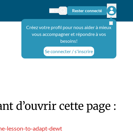
Rester connecté
Changer de langue
Icône de recherche
Ouvrir le 
Créez votre profil pour nous aider à mieux
vous accompagner et répondre à vos
besoins!
Se connecter / s'inscrire
t d’ouvrir cette page :
ine-lesson-to-adapt-dewt