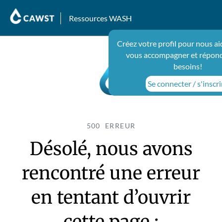
Ressources WASH
Créez votre profil pour nous ai
vous accompagner et répond
besoins!
Se connecter / s'inscri
500 ERREUR
Désolé, nous avons
rencontré une erreur
en tentant d’ouvrir
cette page :