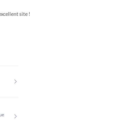
cellent site !
que