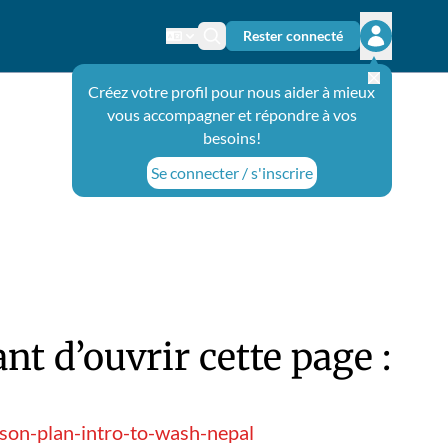
Rester connecté
Changer de langue
Icône de recherche
Ouvrir le 
Créez votre profil pour nous aider à mieux
vous accompagner et répondre à vos
besoins!
Se connecter / s'inscrire
t d’ouvrir cette page :
son-plan-intro-to-wash-nepal