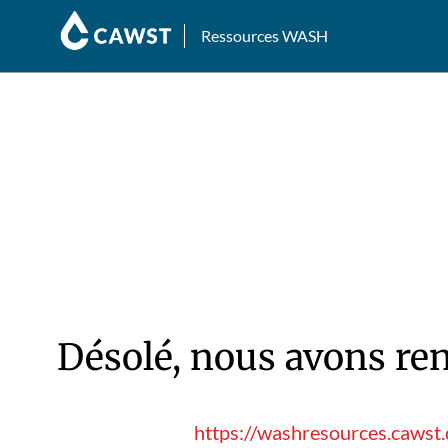
Ressources WASH
Désolé, nous avons ren
https://washresources.cawst