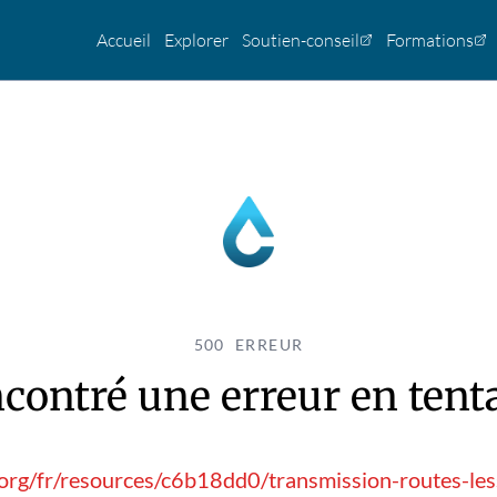
Accueil
Explorer
Soutien-conseil
Formations
500 ERREUR
contré une erreur en tentan
.org/fr/resources/c6b18dd0/transmission-routes-les