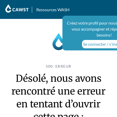
Ressources WASH
Créez votre profil pour nous
vous accompagner et rép
besoins!
Se connecter / s'ins
500 ERREUR
Désolé, nous avons
rencontré une erreur
en tentant d’ouvrir
cette page :