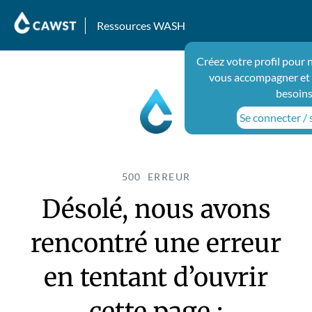
Ressources WASH
Créez votre profil pour 
vous accompagner et 
besoins
Se connecter / s
500 ERREUR
Désolé, nous avons
rencontré une erreur
en tentant d’ouvrir
cette page :