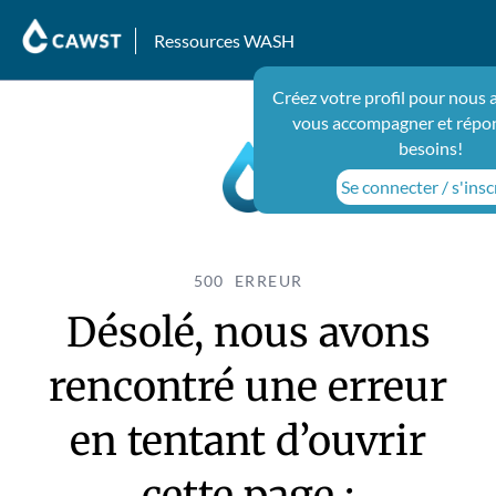
Ressources WASH
Créez votre profil pour nous 
vous accompagner et répon
besoins!
Se connecter / s'insc
500 ERREUR
Désolé, nous avons
rencontré une erreur
en tentant d’ouvrir
cette page :