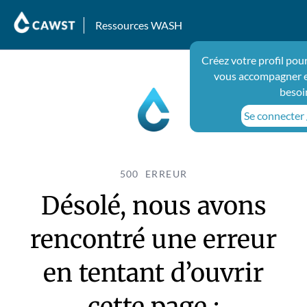
Ressources WASH
Créez votre profil pou
vous accompagner e
besoi
Se connecter /
500 ERREUR
Désolé, nous avons
rencontré une erreur
en tentant d’ouvrir
cette page :