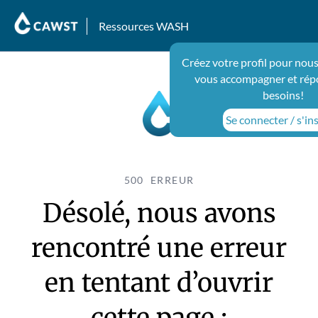
Ressources WASH
Créez votre profil pour nous
vous accompagner et rép
besoins!
Se connecter / s'ins
500 ERREUR
Désolé, nous avons
rencontré une erreur
en tentant d’ouvrir
cette page :