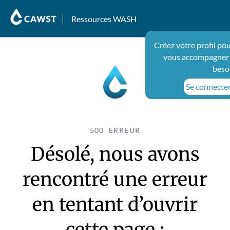
Ressources WASH
Créez votre profil po
vous accompagner 
beso
Se connecter 
500 ERREUR
Désolé, nous avons
rencontré une erreur
en tentant d’ouvrir
cette page :