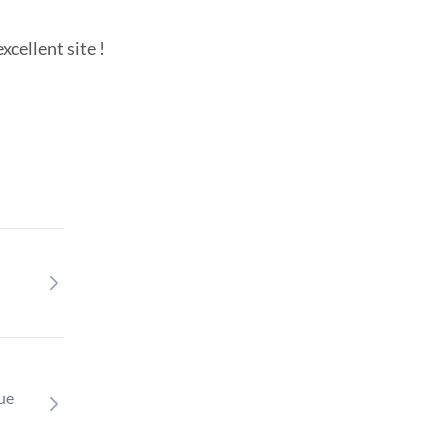
cellent site !
que