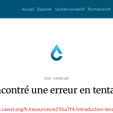
Accueil
Explorer
Soutien-conseil
Formations
500 ERREUR
contré une erreur en tentan
s.cawst.org/fr/resources/e296a7f4/introduction-les