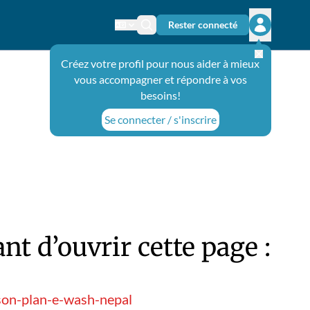
Rester connecté
Changer de langue
Icône de recherche
Ouvrir le 
Créez votre profil pour nous aider à mieux
vous accompagner et répondre à vos
besoins!
Se connecter / s'inscrire
t d’ouvrir cette page :
son-plan-e-wash-nepal