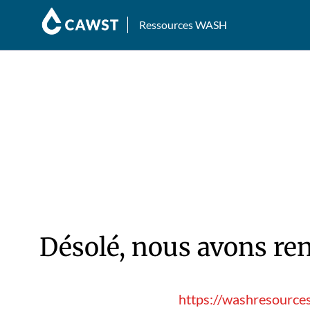
Ressources WASH
Désolé, nous avons ren
https://washresource