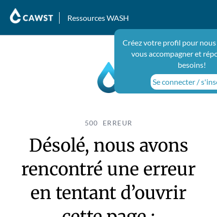
Ressources WASH
Créez votre profil pour nous
vous accompagner et répo
besoins!
Se connecter / s'ins
500 ERREUR
Désolé, nous avons
rencontré une erreur
en tentant d’ouvrir
cette page :