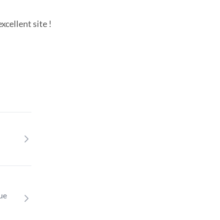
cellent site !
que