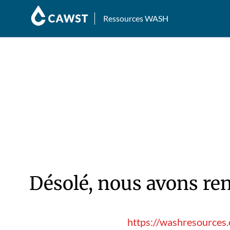
Ressources WASH
Désolé, nous avons ren
https://washresources