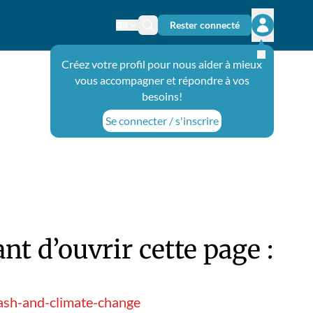
Rester connecté
Changer de langue
Icône de recherche
Ouvrir le 
Créez votre profil pour nous aider à mieux
vous accompagner et répondre à vos
besoins!
Se connecter / s'inscrire
t d’ouvrir cette page :
ash-and-climate-change