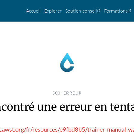
Accueil
Explorer
Soutien-conseil
Formations
500 ERREUR
contré une erreur en tentan
.cawst.org/fr/resources/e9fbd8b5/trainer-manual-w