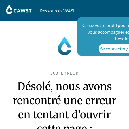
Ressources WASH
Créez votre profil pour
vous accompagner et
besoin
Se connecter / 
500 ERREUR
Désolé, nous avons
rencontré une erreur
en tentant d’ouvrir
cette page :