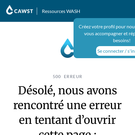
Ressources WASH
Créez votre profil pour nou
vous accompagner et ré
besoins!
Se connecter / s'in
500 ERREUR
Désolé, nous avons
rencontré une erreur
en tentant d’ouvrir
cette page :