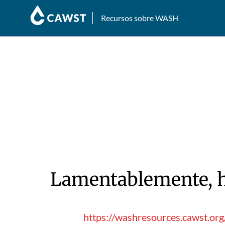
Recursos sobre WASH
Lamentablemente, hu
https://washresources.cawst.or