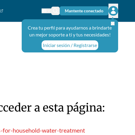
Mantente conectado
Cambiar el idioma
Ícono de búsqueda
Abrir el m
Crea tu perfil para ayudarnos a brindarte
un mejor soporte a ti y tus necesidades!
Iniciar sesión / Registrarse
ceder a esta página:
s-for-household-water-treatment