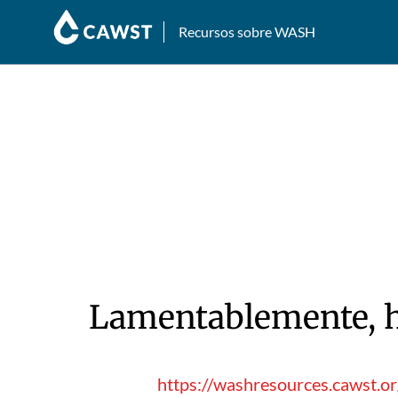
Recursos sobre WASH
Lamentablemente, hu
https://washresources.cawst.o