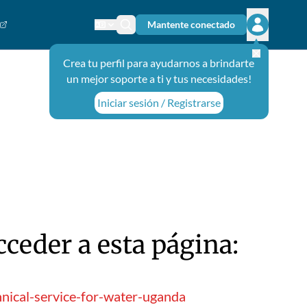
Mantente conectado
Cambiar el idioma
Ícono de búsqueda
Abrir el m
Crea tu perfil para ayudarnos a brindarte
un mejor soporte a ti y tus necesidades!
Iniciar sesión / Registrarse
ceder a esta página:
nical-service-for-water-uganda