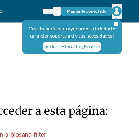
Mantente conectado
Cambiar el idioma
Ícono de búsqueda
Abrir el m
Crea tu perfil para ayudarnos a brindarte
un mejor soporte a ti y tus necesidades!
Iniciar sesión / Registrarse
ceder a esta página:
-a-biosand-filter