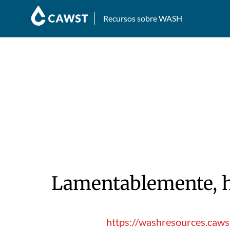
Recursos sobre WASH
Lamentablemente, hu
https://washresources.cawst