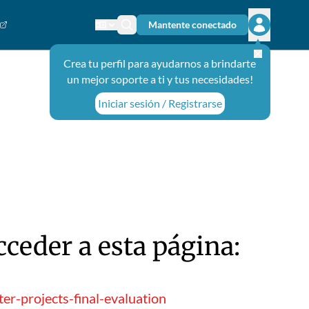
Mantente conectado
Cambiar el idioma
Ícono de búsqueda
Abrir el m
Crea tu perfil para ayudarnos a brindarte
un mejor soporte a ti y tus necesidades!
Iniciar sesión / Registrarse
ceder a esta página:
er-projects-final-evaluation