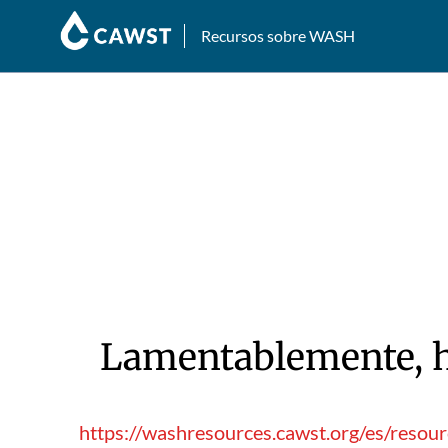
Recursos sobre WASH
Lamentablemente, hu
https://washresources.cawst.org/es/reso