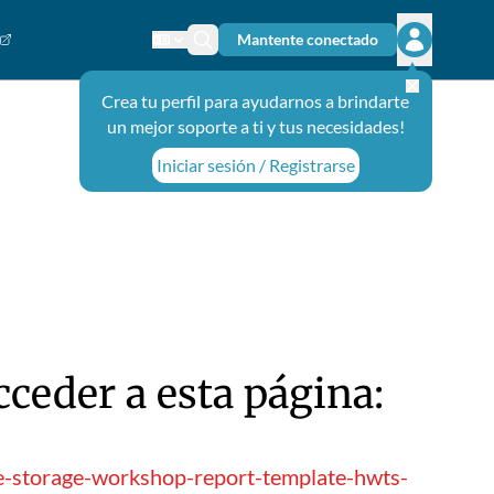
Mantente conectado
Cambiar el idioma
Ícono de búsqueda
Abrir el m
Crea tu perfil para ayudarnos a brindarte
un mejor soporte a ti y tus necesidades!
Iniciar sesión / Registrarse
ceder a esta página:
e-storage-workshop-report-template-hwts-