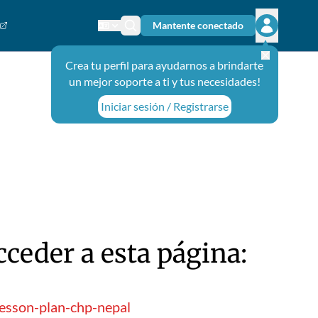
Mantente conectado
Cambiar el idioma
Ícono de búsqueda
Abrir el m
Crea tu perfil para ayudarnos a brindarte
un mejor soporte a ti y tus necesidades!
Iniciar sesión / Registrarse
ceder a esta página:
lesson-plan-chp-nepal