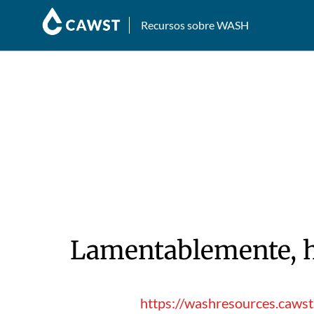
Recursos sobre WASH
Lamentablemente, hu
https://washresources.cawst