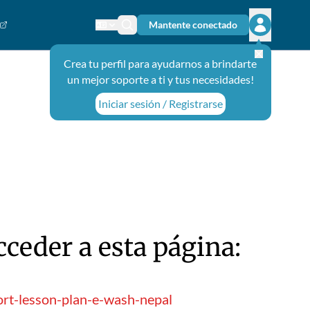
Mantente conectado
Cambiar el idioma
Ícono de búsqueda
Abrir el m
Crea tu perfil para ayudarnos a brindarte
un mejor soporte a ti y tus necesidades!
Iniciar sesión / Registrarse
ceder a esta página:
ort-lesson-plan-e-wash-nepal