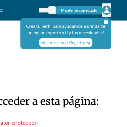
Mantente conectado
Cambiar el idioma
Ícono de búsqueda
Abrir el m
Crea tu perfil para ayudarnos a brindarte
un mejor soporte a ti y tus necesidades!
Iniciar sesión / Registrarse
ceder a esta página:
ater-protection