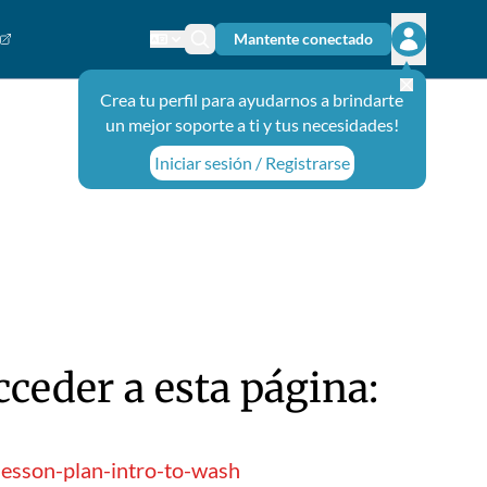
Mantente conectado
Cambiar el idioma
Ícono de búsqueda
Abrir el m
Crea tu perfil para ayudarnos a brindarte
un mejor soporte a ti y tus necesidades!
Iniciar sesión / Registrarse
ceder a esta página:
lesson-plan-intro-to-wash