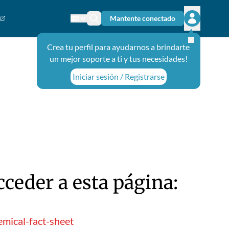
Mantente conectado
Cambiar el idioma
Ícono de búsqueda
Abrir el m
Crea tu perfil para ayudarnos a brindarte
un mejor soporte a ti y tus necesidades!
Iniciar sesión / Registrarse
ceder a esta página:
mical-fact-sheet