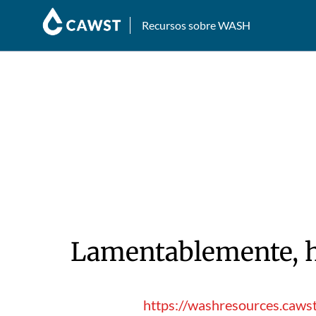
Recursos sobre WASH
Lamentablemente, hu
https://washresources.cawst