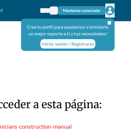
Mantente conectado
Cambiar el idioma
Ícono de búsqueda
Abrir el m
Crea tu perfil para ayudarnos a brindarte
un mejor soporte a ti y tus necesidades!
Iniciar sesión / Registrarse
ceder a esta página:
hnicians-construction-manual