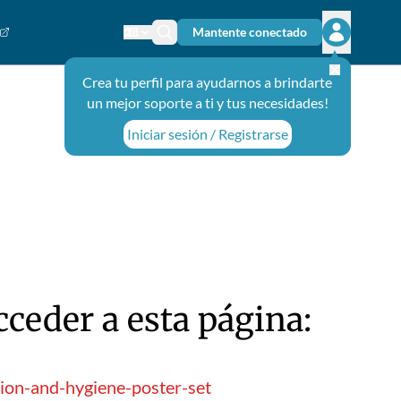
Mantente conectado
Cambiar el idioma
Ícono de búsqueda
Abrir el m
Crea tu perfil para ayudarnos a brindarte
un mejor soporte a ti y tus necesidades!
Iniciar sesión / Registrarse
ceder a esta página:
ion-and-hygiene-poster-set