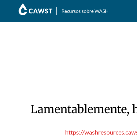
Recursos sobre WASH
Lamentablemente, hu
https://washresources.caw