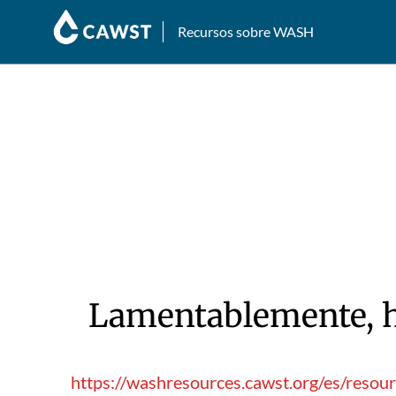
Recursos sobre WASH
Lamentablemente, hu
https://washresources.cawst.org/es/res