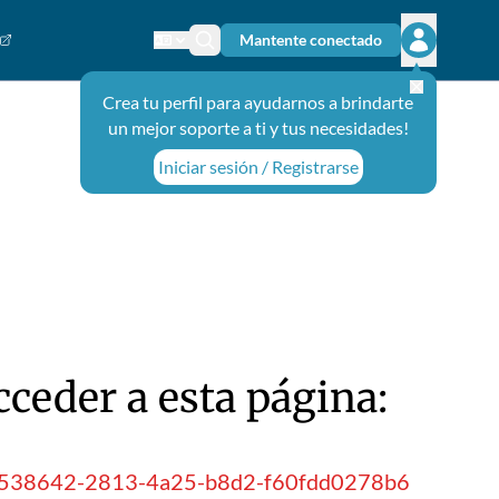
Mantente conectado
Cambiar el idioma
Ícono de búsqueda
Abrir el m
Crea tu perfil para ayudarnos a brindarte
un mejor soporte a ti y tus necesidades!
Iniciar sesión / Registrarse
ceder a esta página:
Id=64538642-2813-4a25-b8d2-f60fdd0278b6