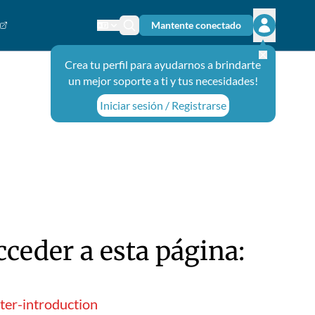
Mantente conectado
Cambiar el idioma
Ícono de búsqueda
Abrir el m
Crea tu perfil para ayudarnos a brindarte
un mejor soporte a ti y tus necesidades!
Iniciar sesión / Registrarse
ceder a esta página:
ter-introduction