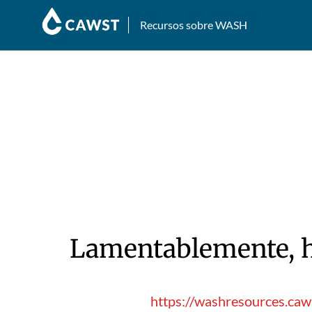
Recursos sobre WASH
Lamentablemente, hu
https://washresources.caw