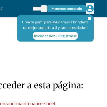
Mantente conectado
Cambiar el idioma
Ícono de búsqueda
Abrir el m
Crea tu perfil para ayudarnos a brindarte
un mejor soporte a ti y tus necesidades!
Iniciar sesión / Registrarse
ceder a esta página:
tion-and-maintenance-sheet