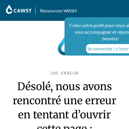
Ressources WASH
Créez votre profil pour nous a
vous accompagner et répon
besoins!
Se connecter / s'inscr
500 ERREUR
Désolé, nous avons
rencontré une erreur
en tentant d’ouvrir
cette page :