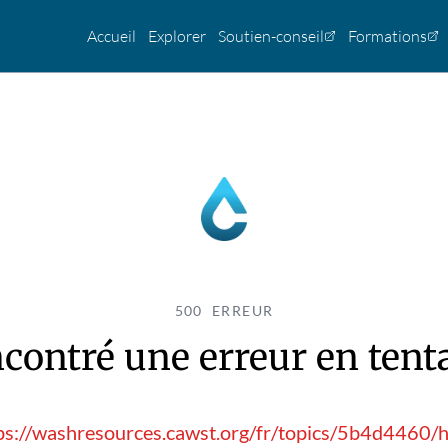
Accueil
Explorer
Soutien-conseil
Formations
500 ERREUR
contré une erreur en tentan
ps://washresources.cawst.org/fr/topics/5b4d4460/