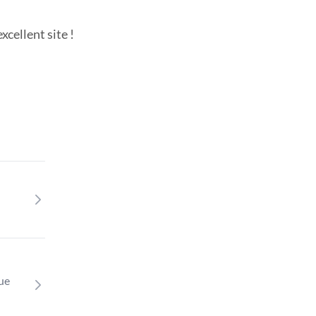
cellent site !
que