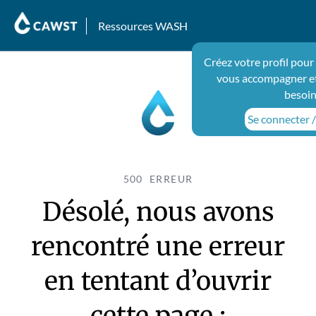
Ressources WASH
Créez votre profil pour
vous accompagner et
besoin
Se connecter /
500 ERREUR
Désolé, nous avons
rencontré une erreur
en tentant d’ouvrir
cette page :