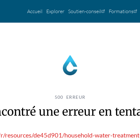
Accueil
Explorer
Soutien-conseil
Formations
500 ERREUR
contré une erreur en tentan
/fr/resources/de45d901/household-water-treatment-a