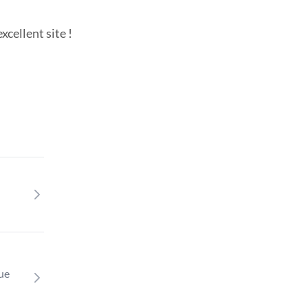
cellent site !
que