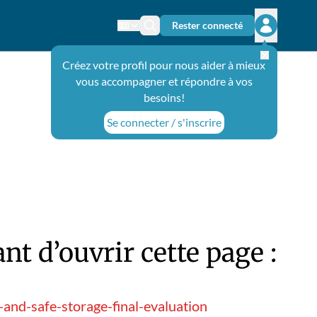
Rester connecté
Changer de langue
Icône de recherche
Ouvrir le 
Créez votre profil pour nous aider à mieux
vous accompagner et répondre à vos
besoins!
Se connecter / s'inscrire
t d’ouvrir cette page :
nd-safe-storage-final-evaluation