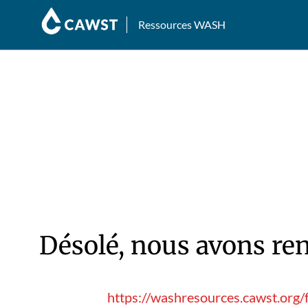
Ressources WASH
Désolé, nous avons ren
https://washresources.cawst.org