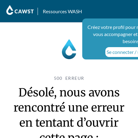
Ressources WASH
Créez votre profil pour 
vous accompagner et
besoin
Se connecter / 
500 ERREUR
Désolé, nous avons
rencontré une erreur
en tentant d’ouvrir
cette page :