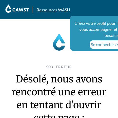
Ressources WASH
Créez votre profil pour 
vous accompagner et
besoins
Se connecter / 
500 ERREUR
Désolé, nous avons
rencontré une erreur
en tentant d’ouvrir
cette page :