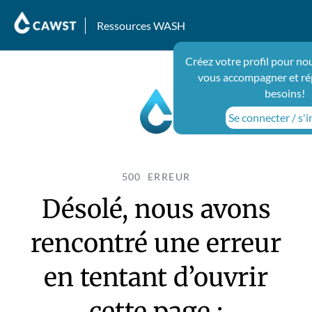
Ressources WASH
Créez votre profil pour no
vous accompagner et ré
besoins!
Se connecter / s'i
500 ERREUR
Désolé, nous avons
rencontré une erreur
en tentant d’ouvrir
cette page :