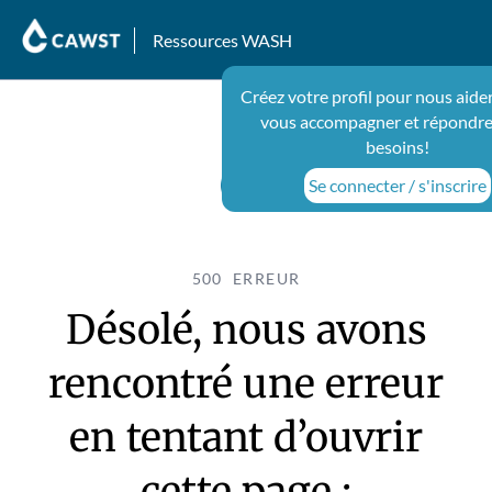
Ressources WASH
Créez votre profil pour nous aide
vous accompagner et répondre
besoins!
Se connecter / s'inscrire
500 ERREUR
Désolé, nous avons
rencontré une erreur
en tentant d’ouvrir
cette page :