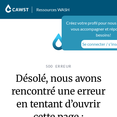
Ressources WASH
Créez votre profil pour nous
vous accompagner et répo
besoins!
Se connecter / s'ins
500 ERREUR
Désolé, nous avons
rencontré une erreur
en tentant d’ouvrir
cette page :