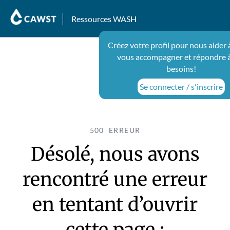
Ressources WASH
Créez votre profil pour nous aider
vous accompagner et répondre 
besoins!
Se connecter / s'inscrire
500 ERREUR
Désolé, nous avons
rencontré une erreur
en tentant d’ouvrir
cette page :