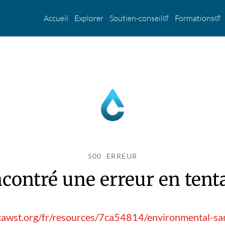
Accueil
Explorer
Soutien-conseil
Formations
500 ERREUR
contré une erreur en tentan
cawst.org/fr/resources/7ca54814/environmental-sani