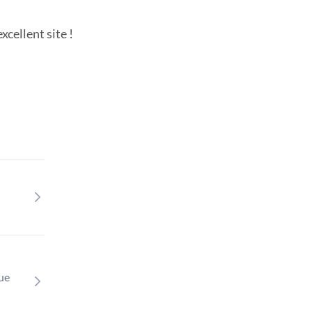
cellent site !
que