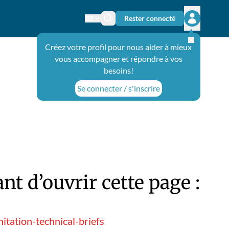
Rester connecté
Changer de langue
Icône de recherche
Ouvrir le 
Créez votre profil pour nous aider à mieux
vous accompagner et répondre à vos
besoins!
Se connecter / s'inscrire
t d’ouvrir cette page :
tation-technical-briefs